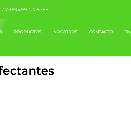
dos: +593 99 417 8788
IO
PRODUCTOS
NOSOTROS
CONTACTO
EN
fectantes